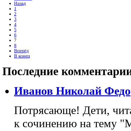
Назад
1
2
3
4
5
6
7
8
Вперёд
В конец
Последние комментари
Иванов Николай Федо
Потрясающе! Дети, чит
к сочинению на тему "М