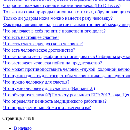
Старость - важная ступень в жизни человека. (По Г. Гессе.)
Только ли силы природы виновны в стихиях, обрушивающихс
Только ли ударом ножа можно нанести рану человеку?
Факторы, влияющие на развитие взаимоотношений между лю
Что включает в себя понятие нравственного долга?
Что есть настоящее счастье?
Что есть счастье для русского человека?
Что есть человеческое достоинство?
Что заставило жен декабристов последовать в Сибирь за мужь
Что заставляет человека пойти на предательство?
Что может противопоставить человек «глухой, холодной вечно
Что нужно сделать для того, чтобы человек никогда не чувст
Что нужно человеку для счастья?
Что нужно человеку для счастья? (Вариант 2.)
Что объединяет людей?(По тесту реального ЕГЭ 2013 года, Цент
Что определяет ценность медицинского работника?
Что порождает в нашей жизни лжегероизм?
Страница 7 из 8
В начало