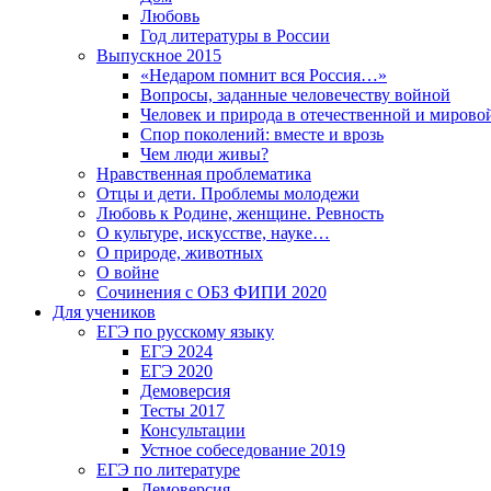
Любовь
Год литературы в России
Выпускное 2015
«Недаром помнит вся Россия…»
Вопросы, заданные человечеству войной
Человек и природа в отечественной и мирово
Спор поколений: вместе и врозь
Чем люди живы?
Нравственная проблематика
Отцы и дети. Проблемы молодежи
Любовь к Родине, женщине. Ревность
О культуре, искусстве, науке…
О природе, животных
О войне
Сочинения с ОБЗ ФИПИ 2020
Для учеников
ЕГЭ по русскому языку
ЕГЭ 2024
ЕГЭ 2020
Демоверсия
Тесты 2017
Консультации
Устное собеседование 2019
ЕГЭ по литературе
Демоверсия