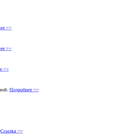
ее >>
ее >>
е >>
овой.
Подробнее >>
"
Ссылка >>