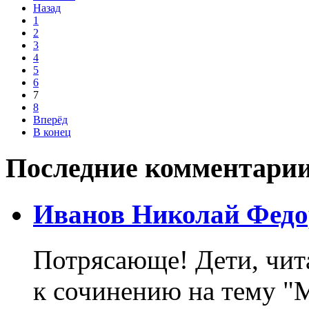
Назад
1
2
3
4
5
6
7
8
Вперёд
В конец
Последние комментари
Иванов Николай Федо
Потрясающе! Дети, чит
к сочинению на тему "М