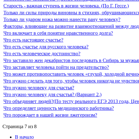
Старость - важная ступень в жизни человека. (По Г. Гессе.)
Только ли силы природы виновны в стихиях, обрушивающихс
Только ли ударом ножа можно нанести рану человеку?
Факторы, влияющие на развитие взаимоотношений между лю
Что включает в себя понятие нравственного долга?
Что есть настоящее счастье?
Что есть счастье для русского человека?
Что есть человеческое достоинство?
Что заставило жен декабристов последовать в Сибирь за мужь
Что заставляет человека пойти на предательство?
Что может противопоставить человек «глухой, холодной вечно
Что нужно сделать для того, чтобы человек никогда не чувст
Что нужно человеку для счастья?
Что нужно человеку для счастья? (Вариант 2.)
Что объединяет людей?(По тесту реального ЕГЭ 2013 года, Цент
Что определяет ценность медицинского работника?
Что порождает в нашей жизни лжегероизм?
Страница 7 из 8
В начало