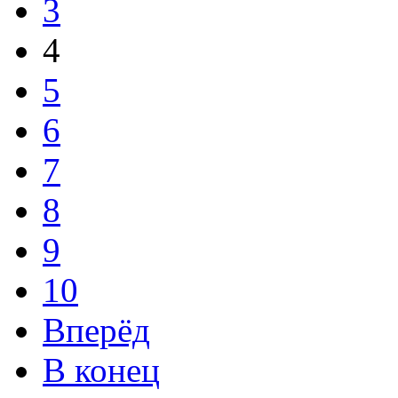
3
4
5
6
7
8
9
10
Вперёд
В конец