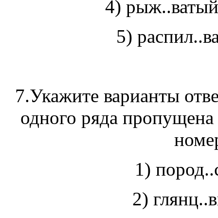
4) рыж..ва
5) распил..в
7.Укажите варианты отве
одного ряда пропущена 
номер
1) пород..
2) глянц..