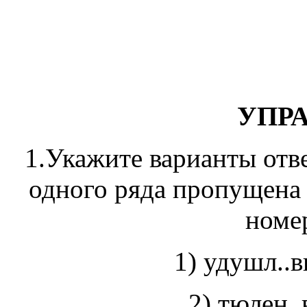
УПР
1.Укажите варианты отве
одного ряда пропущена 
номер
1) удушл..в
2) тюлен..