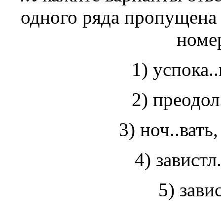
одного ряда пропущена 
номер
1) успока.
2) преодол
3) ноч..в
4) завистл
5) зави