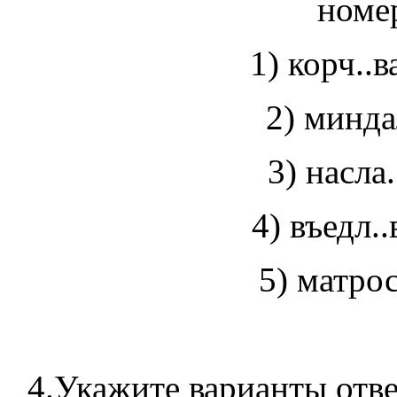
номер
1) корч..в
2) минда
3) насла.
4) въедл..
5) матрос
4.Укажите варианты отве