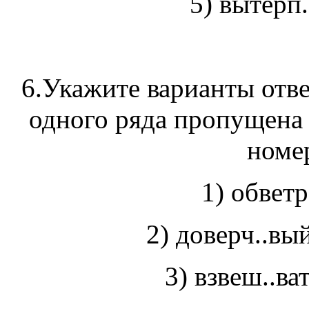
5) вытерп.
6.Укажите варианты отве
одного ряда пропущена 
номер
1) обветр
2) доверч.
3) взвеш..ва