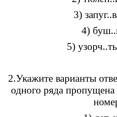
3) запуг..
4) буш..
5) узорч..т
2.Укажите варианты отве
одного ряда пропущена 
номер