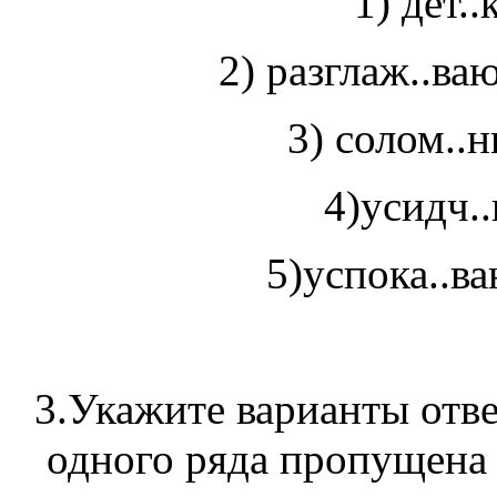
1) дет..
2) разглаж..ва
3) солом..н
4)усидч..
5)успока..ва
3.Укажите варианты отве
одного ряда пропущена 