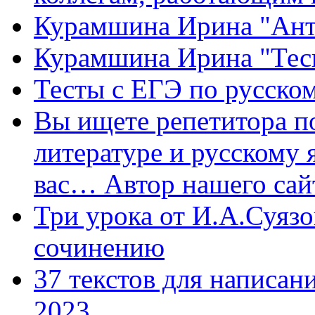
Курамшина Ирина "Ант
Курамшина Ирина "Тес
Тесты с ЕГЭ по русском
Вы ищете репетитора п
литературе и русскому 
вас… Автор нашего са
Три урока от И.А.Суязо
сочинению
37 текстов для написан
2023