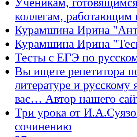
Ученикам, готовящимся 
коллегам, работающим 
Курамшина Ирина "Ант
Курамшина Ирина "Тес
Тесты с ЕГЭ по русском
Вы ищете репетитора п
литературе и русскому 
вас… Автор нашего са
Три урока от И.А.Суязо
сочинению