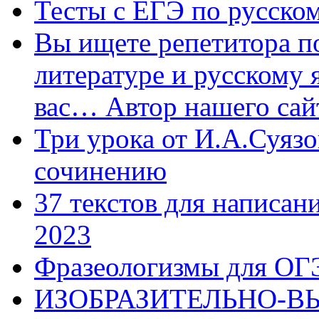
Тесты с ЕГЭ по русском
Вы ищете репетитора п
литературе и русскому 
вас… Автор нашего са
Три урока от И.А.Суязо
сочинению
37 текстов для написан
2023
Фразеологизмы для ОГ
ИЗОБРАЗИТЕЛЬНО-В