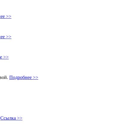
ее >>
ее >>
е >>
овой.
Подробнее >>
"
Ссылка >>