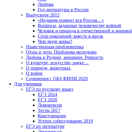
Любовь
Год литературы в России
Выпускное 2015
«Недаром помнит вся Россия…»
Вопросы, заданные человечеству войной
Человек и природа в отечественной и мирово
Спор поколений: вместе и врозь
Чем люди живы?
Нравственная проблематика
Отцы и дети. Проблемы молодежи
Любовь к Родине, женщине. Ревность
О культуре, искусстве, науке…
О природе, животных
О войне
Сочинения с ОБЗ ФИПИ 2020
Для учеников
ЕГЭ по русскому языку
ЕГЭ 2024
ЕГЭ 2020
Демоверсия
Тесты 2017
Консультации
Устное собеседование 2019
ЕГЭ по литературе
Демоверсия