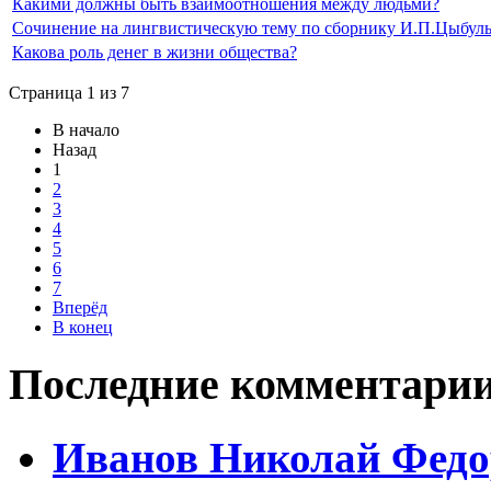
Какими должны быть взаимоотношения между людьми?
Сочинение на лингвистическую тему по сборнику И.П.Цыбульк
Какова роль денег в жизни общества?
Страница 1 из 7
В начало
Назад
1
2
3
4
5
6
7
Вперёд
В конец
Последние комментари
Иванов Николай Федо