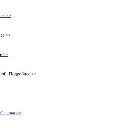
ее >>
ее >>
е >>
овой.
Подробнее >>
"
Ссылка >>