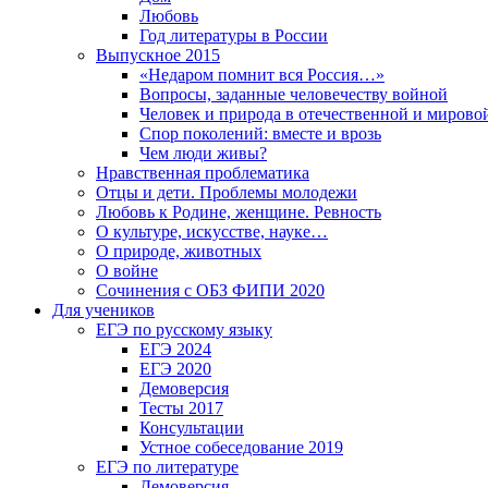
Любовь
Год литературы в России
Выпускное 2015
«Недаром помнит вся Россия…»
Вопросы, заданные человечеству войной
Человек и природа в отечественной и мирово
Спор поколений: вместе и врозь
Чем люди живы?
Нравственная проблематика
Отцы и дети. Проблемы молодежи
Любовь к Родине, женщине. Ревность
О культуре, искусстве, науке…
О природе, животных
О войне
Сочинения с ОБЗ ФИПИ 2020
Для учеников
ЕГЭ по русскому языку
ЕГЭ 2024
ЕГЭ 2020
Демоверсия
Тесты 2017
Консультации
Устное собеседование 2019
ЕГЭ по литературе
Демоверсия