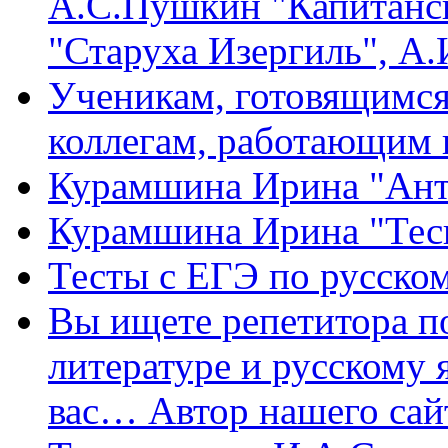
А.С.Пушкин "Капитанск
"Старуха Изергиль", А
Ученикам, готовящимся 
коллегам, работающим 
Курамшина Ирина "Ант
Курамшина Ирина "Тес
Тесты с ЕГЭ по русском
Вы ищете репетитора п
литературе и русскому 
вас… Автор нашего са