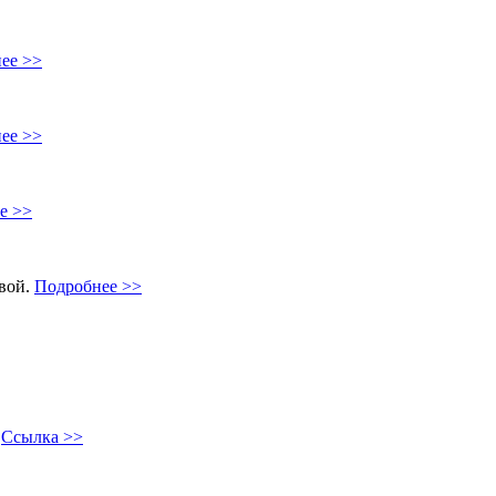
ее >>
ее >>
е >>
овой.
Подробнее >>
"
Ссылка >>