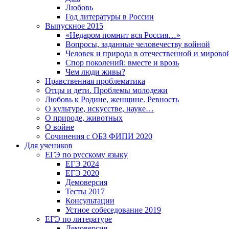
Любовь
Год литературы в России
Выпускное 2015
«Недаром помнит вся Россия…»
Вопросы, заданные человечеству войной
Человек и природа в отечественной и мирово
Спор поколений: вместе и врозь
Чем люди живы?
Нравственная проблематика
Отцы и дети. Проблемы молодежи
Любовь к Родине, женщине. Ревность
О культуре, искусстве, науке…
О природе, животных
О войне
Сочинения с ОБЗ ФИПИ 2020
Для учеников
ЕГЭ по русскому языку
ЕГЭ 2024
ЕГЭ 2020
Демоверсия
Тесты 2017
Консультации
Устное собеседование 2019
ЕГЭ по литературе
Демоверсия