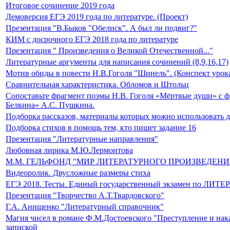
Итоговое сочинение 2019 года
Демоверсия ЕГЭ 2019 года по литературе. (Проект)
Презентация "В.Быков "Обелиск". А был ли подвиг?"
КИМ с досрочного ЕГЭ 2018 года по литературе
Презентация " Произведения о Великой Отечественной..."
Литературные аргументы для написания сочинений (8,9,16,17)
Мотив обиды в повести Н.В.Гоголя "Шинель". (Конспект урока
Сравнительная характеристика. Обломов и Штольц
Сопоставьте фрагмент поэмы Н.В. Гоголя «Мёртвые души» с ф
Белкина» А.С. Пушкина.
Подборка рассказов, материалы которых можно использовать 
Подборка стихов в помощь тем, кто пишет задание 16
Презентация "Литературные направления"
Любовная лирика М.Ю.Лермонтова
М.М. ГЕЛЬФОНД "МИР ЛИТЕРАТУРНОГО ПРОИЗВЕДЕНИ
Видеоролик. Двусложные размеры стиха
ЕГЭ 2018. Тесты. Единый государственный экзамен по ЛИТ
Презентация "Творчество А.Т.Твардовского"
Г.А. Анищенко "Литературный справочник"
Магия чисел в романе Ф.М.Достоевского "Преступление и нака
запиской