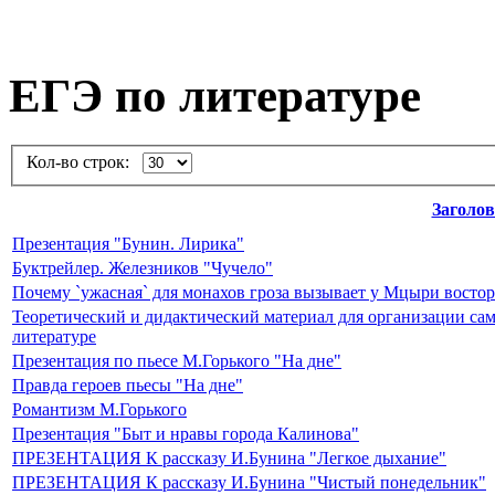
ЕГЭ по литературе
Кол-во строк:
Заголо
Презентация "Бунин. Лирика"
Буктрейлер. Железников "Чучело"
Почему `ужасная` для монахов гроза вызывает у Мцыри восто
Теоретический и дидактический материал для организации са
литературе
Презентация по пьесе М.Горького "На дне"
Правда героев пьесы "На дне"
Романтизм М.Горького
Презентация "Быт и нравы города Калинова"
ПРЕЗЕНТАЦИЯ К рассказу И.Бунина "Легкое дыхание"
ПРЕЗЕНТАЦИЯ К рассказу И.Бунина "Чистый понедельник"