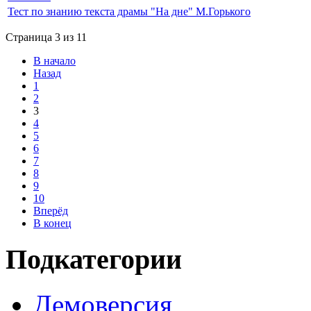
Тест по знанию текста драмы "На дне" М.Горького
Страница 3 из 11
В начало
Назад
1
2
3
4
5
6
7
8
9
10
Вперёд
В конец
Подкатегории
Демоверсия