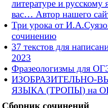
литературе и русскому 
вас… Автор нашего са
Три урока от И.А.Суязо
сочинению
37 текстов для написан
2023
Фразеологизмы для ОГ
ИЗОБРАЗИТЕЛЬНО-В
ЯЗЫКА (ТРОПЫ) на О
Сборник сочинений