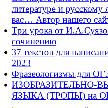
литературе и русскому 
вас… Автор нашего са
Три урока от И.А.Суязо
сочинению
37 текстов для написан
2023
Фразеологизмы для ОГ
ИЗОБРАЗИТЕЛЬНО-В
ЯЗЫКА (ТРОПЫ) на О