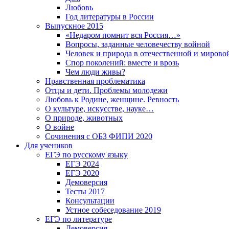
Любовь
Год литературы в России
Выпускное 2015
«Недаром помнит вся Россия…»
Вопросы, заданные человечеству войной
Человек и природа в отечественной и мирово
Спор поколений: вместе и врозь
Чем люди живы?
Нравственная проблематика
Отцы и дети. Проблемы молодежи
Любовь к Родине, женщине. Ревность
О культуре, искусстве, науке…
О природе, животных
О войне
Сочинения с ОБЗ ФИПИ 2020
Для учеников
ЕГЭ по русскому языку
ЕГЭ 2024
ЕГЭ 2020
Демоверсия
Тесты 2017
Консультации
Устное собеседование 2019
ЕГЭ по литературе
Демоверсия