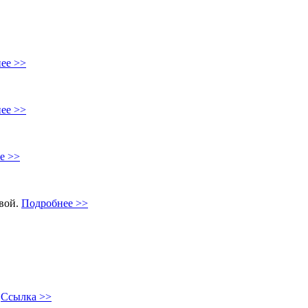
ее >>
ее >>
е >>
овой.
Подробнее >>
"
Ссылка >>