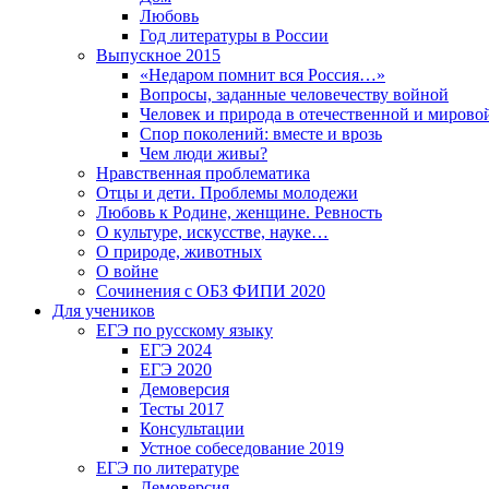
Любовь
Год литературы в России
Выпускное 2015
«Недаром помнит вся Россия…»
Вопросы, заданные человечеству войной
Человек и природа в отечественной и мирово
Спор поколений: вместе и врозь
Чем люди живы?
Нравственная проблематика
Отцы и дети. Проблемы молодежи
Любовь к Родине, женщине. Ревность
О культуре, искусстве, науке…
О природе, животных
О войне
Сочинения с ОБЗ ФИПИ 2020
Для учеников
ЕГЭ по русскому языку
ЕГЭ 2024
ЕГЭ 2020
Демоверсия
Тесты 2017
Консультации
Устное собеседование 2019
ЕГЭ по литературе
Демоверсия