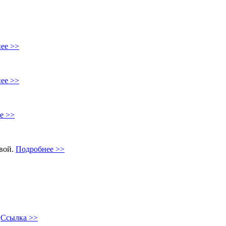
ее >>
ее >>
е >>
овой.
Подробнее >>
"
Ссылка >>