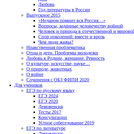
Любовь
Год литературы в России
Выпускное 2015
«Недаром помнит вся Россия…»
Вопросы, заданные человечеству войной
Человек и природа в отечественной и мирово
Спор поколений: вместе и врозь
Чем люди живы?
Нравственная проблематика
Отцы и дети. Проблемы молодежи
Любовь к Родине, женщине. Ревность
О культуре, искусстве, науке…
О природе, животных
О войне
Сочинения с ОБЗ ФИПИ 2020
Для учеников
ЕГЭ по русскому языку
ЕГЭ 2024
ЕГЭ 2020
Демоверсия
Тесты 2017
Консультации
Устное собеседование 2019
ЕГЭ по литературе
Демоверсия