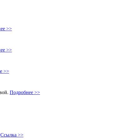
ее >>
ее >>
е >>
овой.
Подробнее >>
"
Ссылка >>