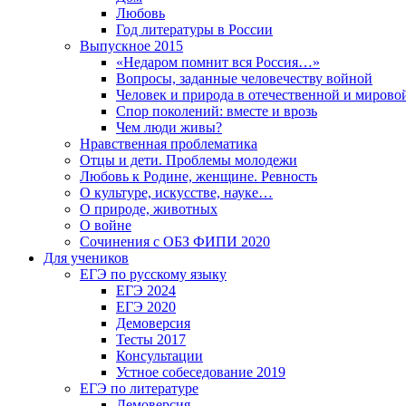
Любовь
Год литературы в России
Выпускное 2015
«Недаром помнит вся Россия…»
Вопросы, заданные человечеству войной
Человек и природа в отечественной и мирово
Спор поколений: вместе и врозь
Чем люди живы?
Нравственная проблематика
Отцы и дети. Проблемы молодежи
Любовь к Родине, женщине. Ревность
О культуре, искусстве, науке…
О природе, животных
О войне
Сочинения с ОБЗ ФИПИ 2020
Для учеников
ЕГЭ по русскому языку
ЕГЭ 2024
ЕГЭ 2020
Демоверсия
Тесты 2017
Консультации
Устное собеседование 2019
ЕГЭ по литературе
Демоверсия