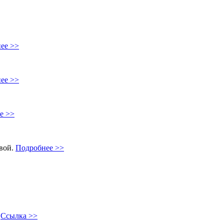
ее >>
ее >>
е >>
овой.
Подробнее >>
"
Ссылка >>