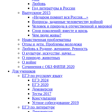
Любовь
Год литературы в России
Выпускное 2015
«Недаром помнит вся Россия…»
Вопросы, заданные человечеству войной
Человек и природа в отечественной и мирово
Спор поколений: вместе и врозь
Чем люди живы?
Нравственная проблематика
Отцы и дети. Проблемы молодежи
Любовь к Родине, женщине. Ревность
О культуре, искусстве, науке…
О природе, животных
О войне
Сочинения с ОБЗ ФИПИ 2020
Для учеников
ЕГЭ по русскому языку
ЕГЭ 2024
ЕГЭ 2020
Демоверсия
Тесты 2017
Консультации
Устное собеседование 2019
ЕГЭ по литературе
Демоверсия