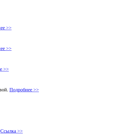
ее >>
ее >>
е >>
овой.
Подробнее >>
"
Ссылка >>