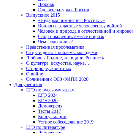
Любовь
Год литературы в России
Выпускное 2015
«Недаром помнит вся Россия…»
Вопросы, заданные человечеству войной
Человек и природа в отечественной и мирово
Спор поколений: вместе и врозь
Чем люди живы?
Нравственная проблематика
Отцы и дети. Проблемы молодежи
Любовь к Родине, женщине. Ревность
О культуре, искусстве, науке…
О природе, животных
О войне
Сочинения с ОБЗ ФИПИ 2020
Для учеников
ЕГЭ по русскому языку
ЕГЭ 2024
ЕГЭ 2020
Демоверсия
Тесты 2017
Консультации
Устное собеседование 2019
ЕГЭ по литературе
Демоверсия