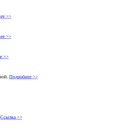
ее >>
ее >>
е >>
овой.
Подробнее >>
"
Ссылка >>