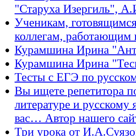
"Старуха Изергиль", А
Ученикам, готовящимся 
коллегам, работающим 
Курамшина Ирина "Ант
Курамшина Ирина "Тес
Тесты с ЕГЭ по русском
Вы ищете репетитора п
литературе и русскому 
вас… Автор нашего са
Три урока от И.А.Суязо