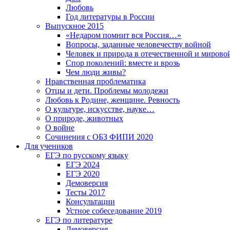
Любовь
Год литературы в России
Выпускное 2015
«Недаром помнит вся Россия…»
Вопросы, заданные человечеству войной
Человек и природа в отечественной и мирово
Спор поколений: вместе и врозь
Чем люди живы?
Нравственная проблематика
Отцы и дети. Проблемы молодежи
Любовь к Родине, женщине. Ревность
О культуре, искусстве, науке…
О природе, животных
О войне
Сочинения с ОБЗ ФИПИ 2020
Для учеников
ЕГЭ по русскому языку
ЕГЭ 2024
ЕГЭ 2020
Демоверсия
Тесты 2017
Консультации
Устное собеседование 2019
ЕГЭ по литературе
Демоверсия