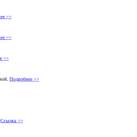
ее >>
ее >>
е >>
овой.
Подробнее >>
"
Ссылка >>