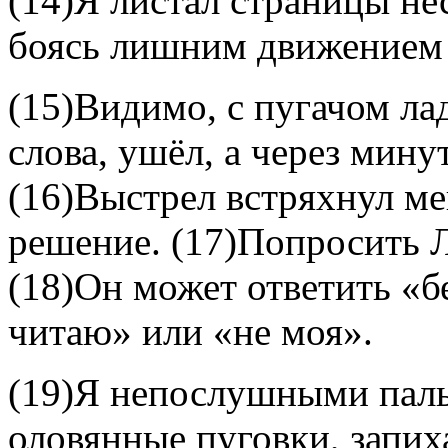
(14)Я листал страницы не
боясь лишним движением 
(15)Видимо, с пугачом лад
слова, ушёл, а через мину
(16)Выстрел встряхнул ме
решение. (17)Попросить Л
(18)Он может ответить «б
читаю» или «не моя».
(19)Я непослушными паль
оловянные пуговки, запих