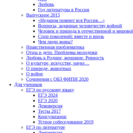
Любовь
Год литературы в России
Выпускное 2015
«Недаром помнит вся Россия…»
Вопросы, заданные человечеству войной
Человек и природа в отечественной и мирово
Спор поколений: вместе и врозь
Чем люди живы?
Нравственная проблематика
Отцы и дети. Проблемы молодежи
Любовь к Родине, женщине. Ревность
О культуре, искусстве, науке…
О природе, животных
О войне
Сочинения с ОБЗ ФИПИ 2020
Для учеников
ЕГЭ по русскому языку
ЕГЭ 2024
ЕГЭ 2020
Демоверсия
Тесты 2017
Консультации
Устное собеседование 2019
ЕГЭ по литературе
Демоверсия