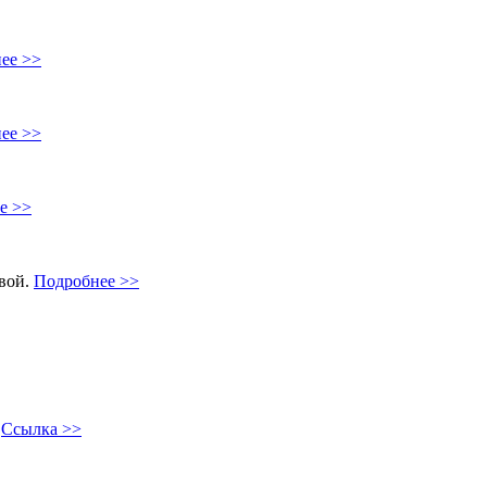
ее >>
ее >>
е >>
овой.
Подробнее >>
"
Ссылка >>