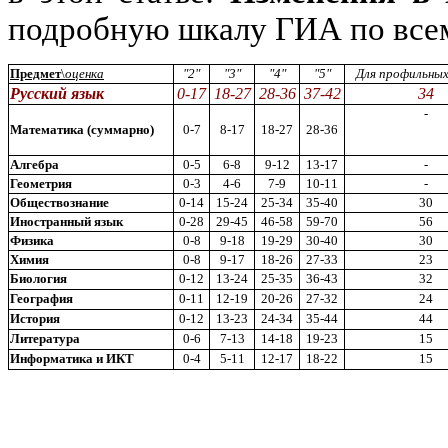
подробную шкалу ГИА по все
Предмет
\
оценка
"2"
"3"
"4"
"5"
Для профильных
Русский язык
0-17
18-27
28-36
37-42
34
-
Математика (суммарно)
0-7
8-17
18-27
28-36
Алгебра
0-5
6-8
9-12
13-17
-
Геометрия
0-3
4-6
7-9
10-11
-
Обществознание
0-14
15-24
25-34
35-40
30
Иностранный язык
0-28
29-45
46-58
59-70
56
Физика
0-8
9-18
19-29
30-40
30
Химия
0-8
9-17
18-26
27-33
23
Биология
0-12
13-24
25-35
36-43
32
География
0-11
12-19
20-26
27-32
24
История
0-12
13-23
24-34
35-44
44
Литература
0-6
7-13
14-18
19-23
15
Информатика и ИКТ
0-4
5-11
12-17
18-22
15