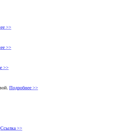
ее >>
ее >>
е >>
овой.
Подробнее >>
"
Ссылка >>