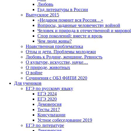
Любовь
Год литературы в России
Выпускное 2015
«Недаром помнит вся Россия…»
Вопросы, заданные человечеству войной
Человек и природа в отечественной и мирово
Спор поколений: вместе и врозь
Чем люди живы?
Нравственная проблематика
Отцы и дети. Проблемы молодежи
Любовь к Родине, женщине. Ревность
О культуре, искусстве, науке…
О природе, животных
О войне
Сочинения с ОБЗ ФИПИ 2020
Для учеников
ЕГЭ по русскому языку
ЕГЭ 2024
ЕГЭ 2020
Демоверсия
Тесты 2017
Консультации
Устное собеседование 2019
ЕГЭ по литературе
Демоверсия