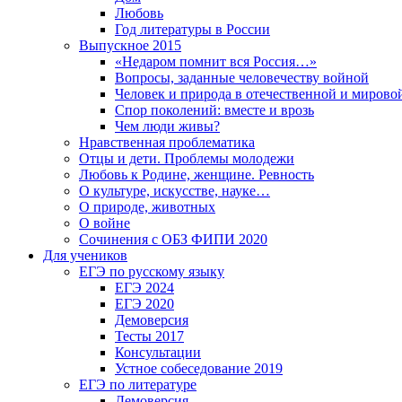
Любовь
Год литературы в России
Выпускное 2015
«Недаром помнит вся Россия…»
Вопросы, заданные человечеству войной
Человек и природа в отечественной и мирово
Спор поколений: вместе и врозь
Чем люди живы?
Нравственная проблематика
Отцы и дети. Проблемы молодежи
Любовь к Родине, женщине. Ревность
О культуре, искусстве, науке…
О природе, животных
О войне
Сочинения с ОБЗ ФИПИ 2020
Для учеников
ЕГЭ по русскому языку
ЕГЭ 2024
ЕГЭ 2020
Демоверсия
Тесты 2017
Консультации
Устное собеседование 2019
ЕГЭ по литературе
Демоверсия