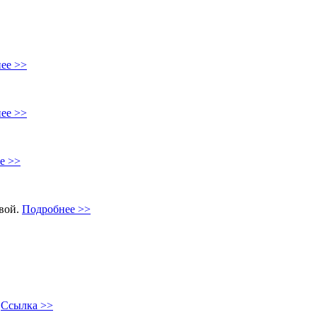
ее >>
ее >>
е >>
овой.
Подробнее >>
"
Ссылка >>