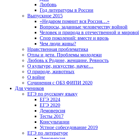
Любовь
Год литературы в России
Выпускное 2015
«Недаром помнит вся Россия…»
Вопросы, заданные человечеству войной
Человек и природа в отечественной и мирово
Спор поколений: вместе и врозь
Чем люди живы?
Нравственная проблематика
Отцы и дети. Проблемы молодежи
Любовь к Родине, женщине. Ревность
О культуре, искусстве, науке…
О природе, животных
О войне
Сочинения с ОБЗ ФИПИ 2020
Для учеников
ЕГЭ по русскому языку
ЕГЭ 2024
ЕГЭ 2020
Демоверсия
Тесты 2017
Консультации
Устное собеседование 2019
ЕГЭ по литературе
Демоверсия