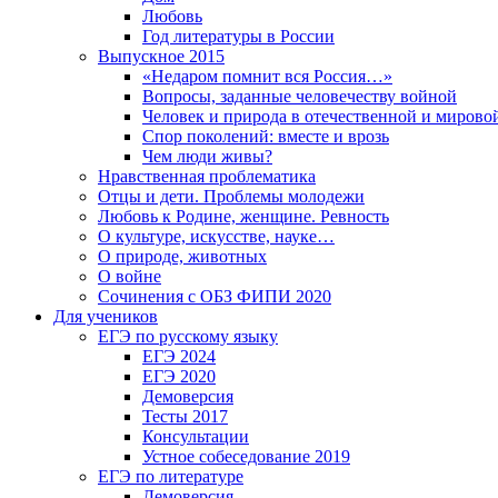
Любовь
Год литературы в России
Выпускное 2015
«Недаром помнит вся Россия…»
Вопросы, заданные человечеству войной
Человек и природа в отечественной и мирово
Спор поколений: вместе и врозь
Чем люди живы?
Нравственная проблематика
Отцы и дети. Проблемы молодежи
Любовь к Родине, женщине. Ревность
О культуре, искусстве, науке…
О природе, животных
О войне
Сочинения с ОБЗ ФИПИ 2020
Для учеников
ЕГЭ по русскому языку
ЕГЭ 2024
ЕГЭ 2020
Демоверсия
Тесты 2017
Консультации
Устное собеседование 2019
ЕГЭ по литературе
Демоверсия