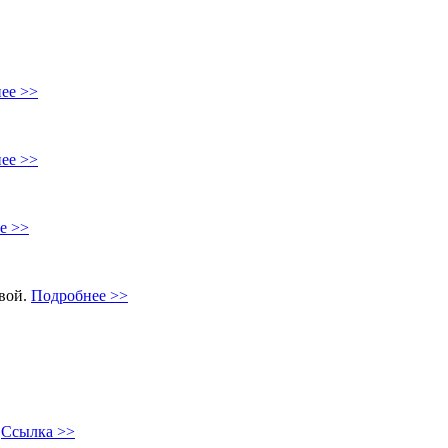
ее >>
ее >>
е >>
овой.
Подробнее >>
"
Ссылка >>