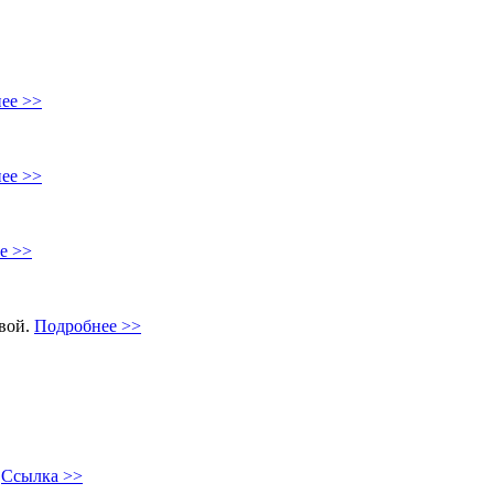
ее >>
ее >>
е >>
овой.
Подробнее >>
"
Ссылка >>