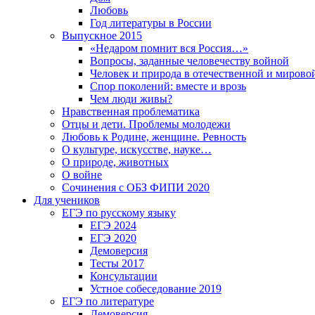
Любовь
Год литературы в России
Выпускное 2015
«Недаром помнит вся Россия…»
Вопросы, заданные человечеству войной
Человек и природа в отечественной и мирово
Спор поколений: вместе и врозь
Чем люди живы?
Нравственная проблематика
Отцы и дети. Проблемы молодежи
Любовь к Родине, женщине. Ревность
О культуре, искусстве, науке…
О природе, животных
О войне
Сочинения с ОБЗ ФИПИ 2020
Для учеников
ЕГЭ по русскому языку
ЕГЭ 2024
ЕГЭ 2020
Демоверсия
Тесты 2017
Консультации
Устное собеседование 2019
ЕГЭ по литературе
Демоверсия