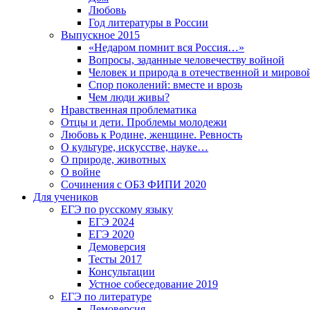
Любовь
Год литературы в России
Выпускное 2015
«Недаром помнит вся Россия…»
Вопросы, заданные человечеству войной
Человек и природа в отечественной и мирово
Спор поколений: вместе и врозь
Чем люди живы?
Нравственная проблематика
Отцы и дети. Проблемы молодежи
Любовь к Родине, женщине. Ревность
О культуре, искусстве, науке…
О природе, животных
О войне
Сочинения с ОБЗ ФИПИ 2020
Для учеников
ЕГЭ по русскому языку
ЕГЭ 2024
ЕГЭ 2020
Демоверсия
Тесты 2017
Консультации
Устное собеседование 2019
ЕГЭ по литературе
Демоверсия