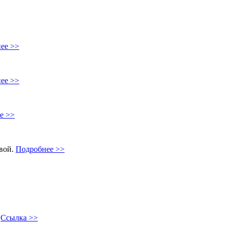
ее >>
ее >>
е >>
овой.
Подробнее >>
"
Ссылка >>