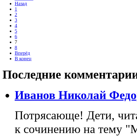
Назад
1
2
3
4
5
6
7
8
Вперёд
В конец
Последние комментари
Иванов Николай Федо
Потрясающе! Дети, чит
к сочинению на тему "М