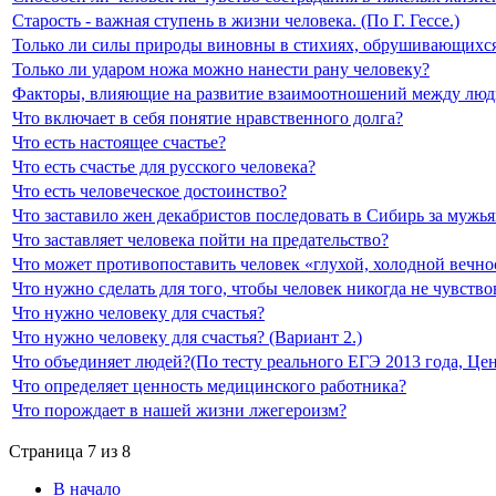
Старость - важная ступень в жизни человека. (По Г. Гессе.)
Только ли силы природы виновны в стихиях, обрушивающихс
Только ли ударом ножа можно нанести рану человеку?
Факторы, влияющие на развитие взаимоотношений между лю
Что включает в себя понятие нравственного долга?
Что есть настоящее счастье?
Что есть счастье для русского человека?
Что есть человеческое достоинство?
Что заставило жен декабристов последовать в Сибирь за мужь
Что заставляет человека пойти на предательство?
Что может противопоставить человек «глухой, холодной вечно
Что нужно сделать для того, чтобы человек никогда не чувст
Что нужно человеку для счастья?
Что нужно человеку для счастья? (Вариант 2.)
Что объединяет людей?(По тесту реального ЕГЭ 2013 года, Цент
Что определяет ценность медицинского работника?
Что порождает в нашей жизни лжегероизм?
Страница 7 из 8
В начало