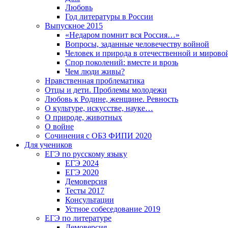
Любовь
Год литературы в России
Выпускное 2015
«Недаром помнит вся Россия…»
Вопросы, заданные человечеству войной
Человек и природа в отечественной и мирово
Спор поколений: вместе и врозь
Чем люди живы?
Нравственная проблематика
Отцы и дети. Проблемы молодежи
Любовь к Родине, женщине. Ревность
О культуре, искусстве, науке…
О природе, животных
О войне
Сочинения с ОБЗ ФИПИ 2020
Для учеников
ЕГЭ по русскому языку
ЕГЭ 2024
ЕГЭ 2020
Демоверсия
Тесты 2017
Консультации
Устное собеседование 2019
ЕГЭ по литературе
Демоверсия