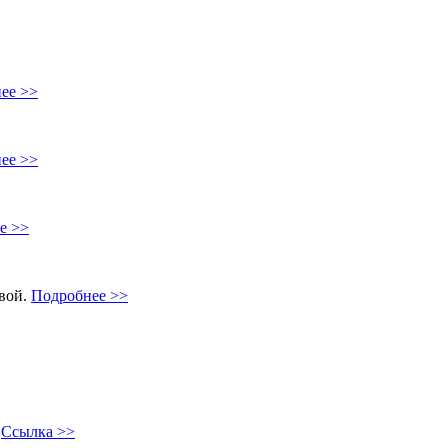
ее >>
ее >>
е >>
овой.
Подробнее >>
"
Ссылка >>